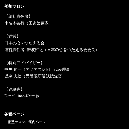
倭塾サロン
【統括責任者】
小名木善行（国史啓蒙家）
【運営】
日本の心をつたえる会
運営責任者 難波裕之（日本の心をつたえる会会長）
【特別アドバイザー】
中矢 伸一（アノアス財団 代表理事）
坂東 忠信（元警視庁通訳捜査官）
【連絡先】
E-mail info@hjrc.jp
各種ページ
倭塾サロンご案内ページ