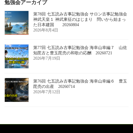
勉強会アーカイブ
第78回 七五読み古事記勉強会 サロン古事記勉強会
神武天皇１ 神武東征のはじまり 問いから始まっ
た日本建国 20260804
2026年8月4日
第77回 七五読み古事記勉強会 海幸山幸編７ 山佐
知毘古と豊玉毘売の和歌の応酬 20260721
2026年7月19日
第76回 七五読み古事記勉強会 海幸山幸編６ 豊玉
毘売の出産 20260714
2026年7月12日