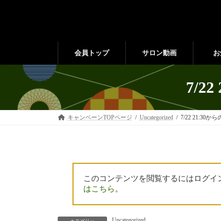
コ
ナ
ン
ビ
テ
ゲ
ン
ー
ツ
シ
会員トップ
サロン動画
お
へ
ョ
ス
ン
キ
に
7/2
ッ
移
プ
動
キャンペーンTOPページ
Uncategorized
7/22 21:3
このコンテンツを閲覧するにはログイ
はこちら
。
Uncategorized