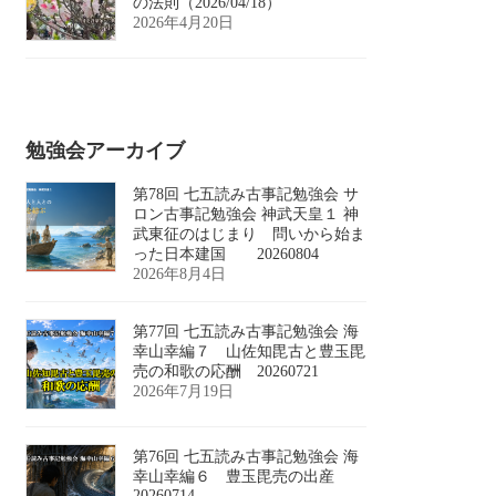
の法則（2026/04/18）
2026年4月20日
勉強会アーカイブ
第78回 七五読み古事記勉強会 サ
ロン古事記勉強会 神武天皇１ 神
武東征のはじまり 問いから始ま
った日本建国 20260804
2026年8月4日
第77回 七五読み古事記勉強会 海
幸山幸編７ 山佐知毘古と豊玉毘
売の和歌の応酬 20260721
2026年7月19日
第76回 七五読み古事記勉強会 海
幸山幸編６ 豊玉毘売の出産
20260714