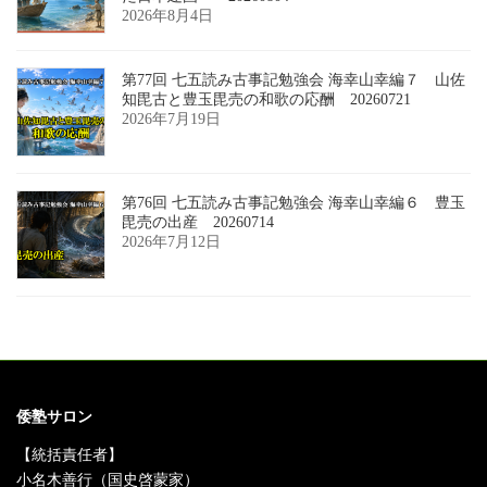
2026年8月4日
第77回 七五読み古事記勉強会 海幸山幸編７ 山佐
知毘古と豊玉毘売の和歌の応酬 20260721
2026年7月19日
第76回 七五読み古事記勉強会 海幸山幸編６ 豊玉
毘売の出産 20260714
2026年7月12日
倭塾サロン
【統括責任者】
小名木善行（国史啓蒙家）