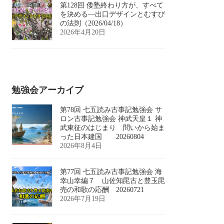
第128回 倭塾終わり方が、すべて
を決める―出口デザインとむすび
の法則（2026/04/18）
2026年4月20日
勉強会アーカイブ
第78回 七五読み古事記勉強会 サ
ロン古事記勉強会 神武天皇１ 神
武東征のはじまり 問いから始ま
った日本建国 20260804
2026年8月4日
第77回 七五読み古事記勉強会 海
幸山幸編７ 山佐知毘古と豊玉毘
売の和歌の応酬 20260721
2026年7月19日