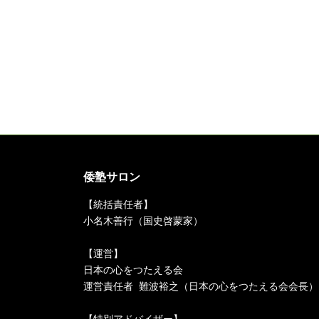
倭塾サロン
【統括責任者】
小名木善行（国史啓蒙家）
【運営】
日本の心をつたえる会
運営責任者 難波裕之（日本の心をつたえる会会長）