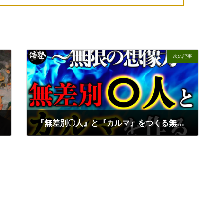
次の記事
『無差別〇人』と『カルマ』をつくる無限の想像力｜東郷潤×小名木善行
2025年3月1日