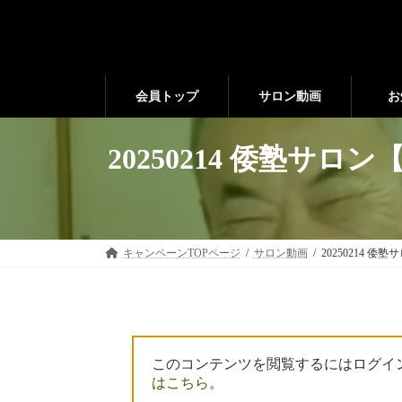
コ
ナ
ン
ビ
テ
ゲ
ン
ー
ツ
シ
会員トップ
サロン動画
お
へ
ョ
ス
ン
キ
に
20250214 倭塾
ッ
移
プ
動
キャンペーンTOPページ
サロン動画
20250214
このコンテンツを閲覧するにはログイ
はこちら
。