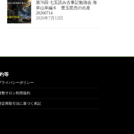
第76回 七五読み古事記勉強会 海
幸山幸編６ 豊玉毘売の出産
20260714
2026年7月12日
約等
プライバシーポリシー
倭塾サロン利用規約
特定商取引法に基づく表記