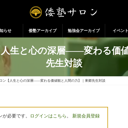
知らせ
倭塾アーカイブ
勉強会アーカイブ
イベン
サロン【人生と心の深層――変わる
先生対談
 倭塾サロン【人生と心の深層――変わる価値観と人間の力】｜東郷先生対談
ンが必要です。
ログインはこちら
。
新規会員登録