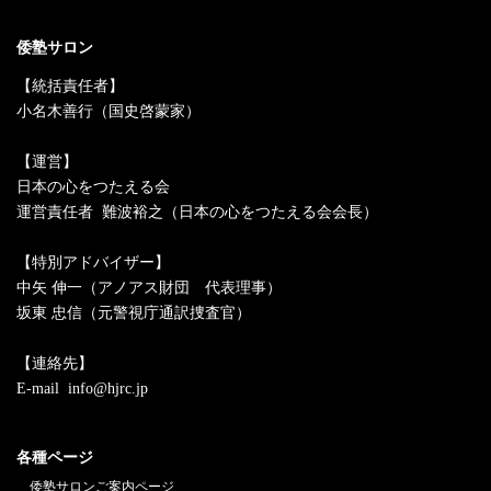
倭塾サロン
【統括責任者】
小名木善行（国史啓蒙家）
【運営】
日本の心をつたえる会
運営責任者 難波裕之（日本の心をつたえる会会長）
【特別アドバイザー】
中矢 伸一（アノアス財団 代表理事）
坂東 忠信（元警視庁通訳捜査官）
【連絡先】
E-mail info@hjrc.jp
各種ページ
倭塾サロンご案内ページ